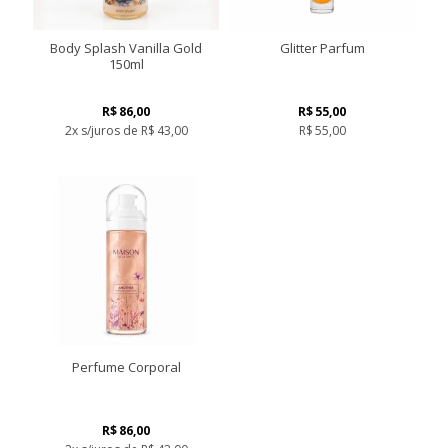
Body Splash Vanilla Gold
Glitter Parfum
150ml
R$
86,00
R$
55,00
2x s/juros de
R$
43,00
R$
55,00
Este
produto
tem
várias
variantes.
As
opções
podem
ser
escolhidas
na
página
Perfume Corporal
do
produto
R$
86,00