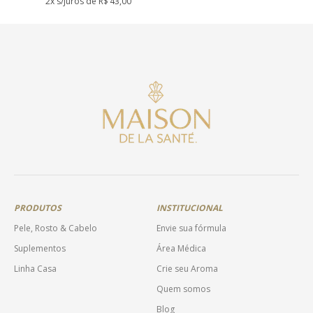
2x s/juros de
R$
43,00
Este
produto
tem
várias
variantes.
As
opções
podem
ser
escolhidas
na
página
do
produto
PRODUTOS
INSTITUCIONAL
Pele, Rosto & Cabelo
Envie sua fórmula
Suplementos
Área Médica
Linha Casa
Crie seu Aroma
Quem somos
Blog