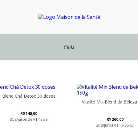
Chás
Blend Chá Detox 30 doses
Vitalité Mix Blend da Belez
R$
145,00
3x s/juros de
R$
48,33
R$
260,00
3x s/juros de
R$
86,67