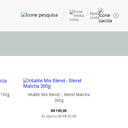
Minha
0
conta
a 150g
Vitalité Mix Blend – Blend Matcha
300g
R$
195,00
3x s/juros de
R$
65,00