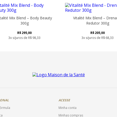
italité Mix Blend – Body Beauty
Vitalité Mix Blend – Dren
300g
Redutor 300g
R$
295,00
R$
205,00
3x s/juros de
R$
98,33
3x s/juros de
R$
68,33
IONAL
ACESSE
fórmula
Minha conta
ca
Minhas compras