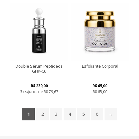
Double Sérum Peptídeos
Esfoliante Corporal
GHK-Cu
R$
239,00
R$
65,00
3x s/juros de
R$
79,67
R$
65,00
1
2
3
4
5
6
→