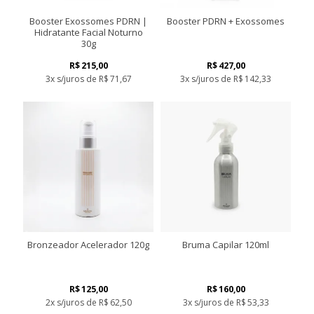
Booster Exossomes PDRN |
Booster PDRN + Exossomes
Hidratante Facial Noturno
30g
R$
215,00
R$
427,00
3x s/juros de
R$
71,67
3x s/juros de
R$
142,33
Bronzeador Acelerador 120g
Bruma Capilar 120ml
R$
125,00
R$
160,00
2x s/juros de
R$
62,50
3x s/juros de
R$
53,33