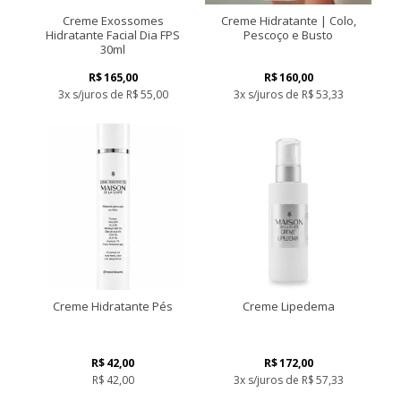
página
Creme Exossomes
Creme Hidratante | Colo,
do
Hidratante Facial Dia FPS
Pescoço e Busto
produto
30ml
R$
165,00
R$
160,00
3x s/juros de
R$
55,00
3x s/juros de
R$
53,33
Este
produto
tem
várias
variantes.
As
opções
podem
ser
escolhidas
na
página
Creme Hidratante Pés
Creme Lipedema
do
produto
R$
42,00
R$
172,00
R$
42,00
3x s/juros de
R$
57,33