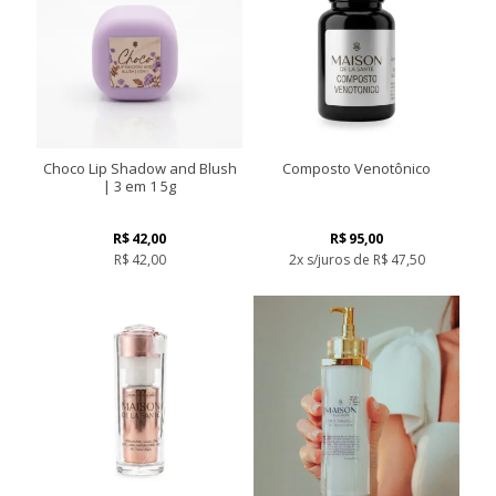
Choco Lip Shadow and Blush
Composto Venotônico
| 3 em 1 5g
R$
42,00
R$
95,00
R$
42,00
2x s/juros de
R$
47,50
Este
produto
tem
várias
variantes.
As
opções
podem
ser
escolhidas
na