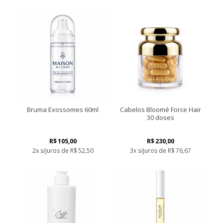
Bruma Exossomes 60ml
Cabelos Bloomé Force Hair
30 doses
R$
105,00
R$
230,00
2x s/juros de
R$
52,50
3x s/juros de
R$
76,67