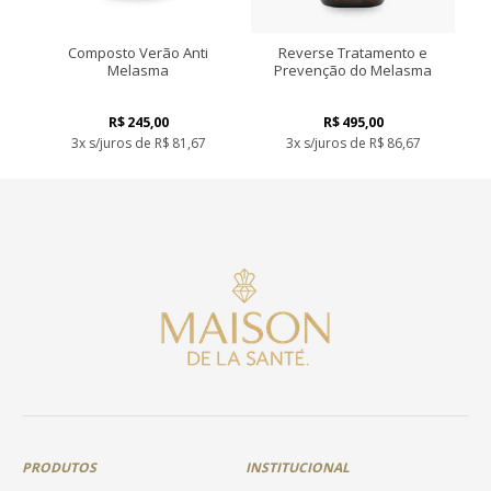
Composto Verão Anti
Reverse Tratamento e
Melasma
Prevenção do Melasma
R$
245,00
R$
495,00
3x s/juros de
R$
81,67
3x s/juros de
R$
86,67
Este
Este
produto
produto
tem
tem
várias
várias
variantes.
variantes.
As
As
opções
opções
podem
podem
ser
ser
escolhidas
escolhidas
na
na
página
página
do
do
produto
produto
PRODUTOS
INSTITUCIONAL