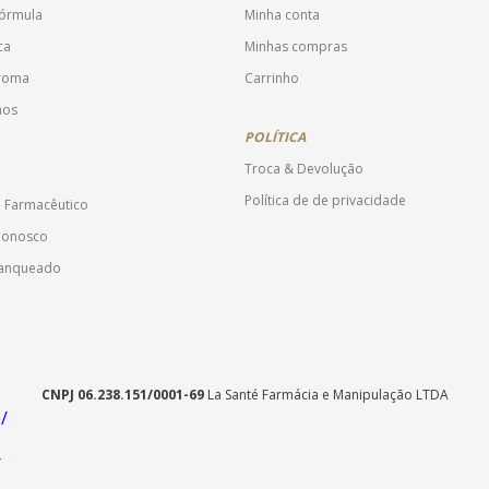
fórmula
Minha conta
ca
Minhas compras
Aroma
Carrinho
mos
POLÍTICA
Troca & Devolução
Política de de privacidade
o Farmacêutico
Conosco
ranqueado
CNPJ 06.238.151/0001-69
La Santé Farmácia e Manipulação LTDA