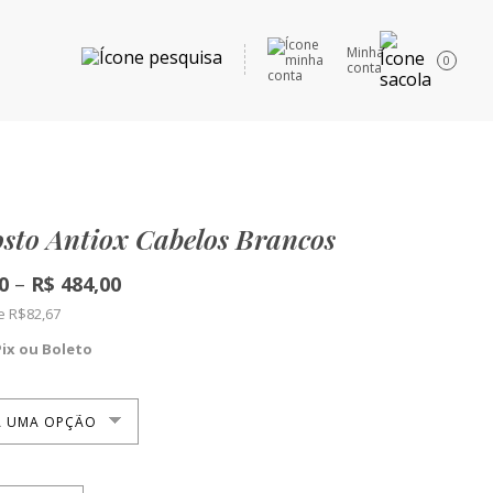
Minha
0
conta
to Antiox Cabelos Brancos
Price
0
–
R$
484,00
range:
de
R$
82,67
R$248,00
through
Pix ou Boleto
R$484,00