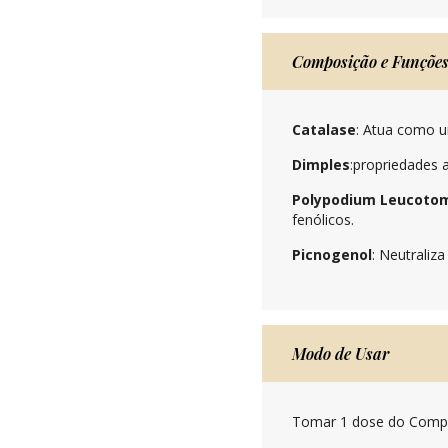
Composição e Funçõe
Catalase
: Atua como u
Dimples
:propriedades a
Polypodium Leucoto
fenólicos.
Picnogenol
: Neutraliza 
Modo de Usar
Tomar 1 dose do Compo