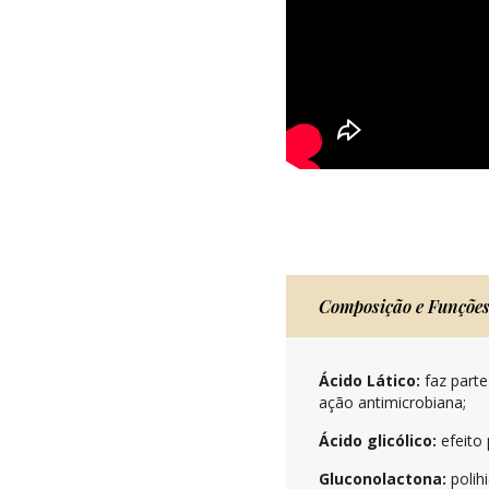
Composição e Funçõe
Ácido Lático:
faz parte
ação antimicrobiana;
Ácido glicólico:
efeito 
Gluconolactona:
polih