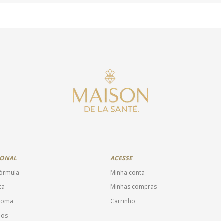
IONAL
ACESSE
fórmula
Minha conta
ca
Minhas compras
Aroma
Carrinho
mos