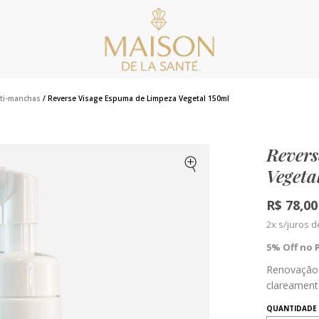
nti-manchas
/ Reverse Visage Espuma de Limpeza Vegetal 150ml
Revers
Vegeta
R$
78,00
2x s/juros 
5% Off no 
Renovação 
clareament