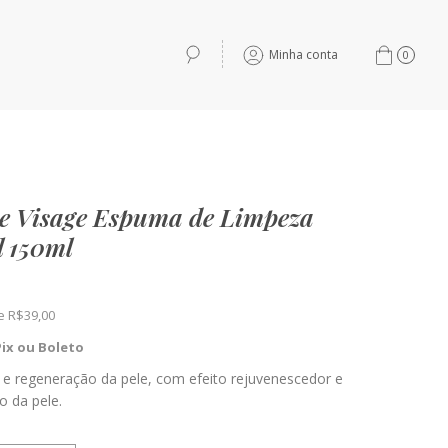
Minha conta
0
e Visage Espuma de Limpeza
l 150ml
de
R$
39,00
Pix ou Boleto
e regeneração da pele, com efeito rejuvenescedor e
o da pele.