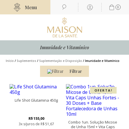
Menu
0
Imunidade e Vitamínico
Início
/
Suplementos
/
Suplementação e Disposição
/ Imunidade e Vitamínico
Filtrar
OFERTA!
Life Shot Glutamina 450g
R$
155,00
Combo 1un. Solução Micose
3x s/juros de
R$
51,67
de Unha 15ml + Vita Caps