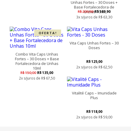
Unhas Fortes – 30 Doses +
Base Fortalecedora de
O
O
R$
209,90
Unhas 10ml
R$
189,90
preço
preço
3x s/juros de
R$
63,30
original
atual
era:
é:
R$209,90.
R$189,90.
OFERTA!
Vita Caps Unhas Fortes – 30
Doses
Combo Vita Caps Unhas
Fortes – 30 Doses + Base
R$
125,00
Fortalecedora de Unhas
2x s/juros de
R$
62,50
10ml
O
O
R$
150,00
R$
135,00
preço
preço
2x s/juros de
R$
67,50
original
atual
era:
é:
R$150,00.
R$135,00.
Vitalité Caps – Imunidade
Plus
R$
118,00
2x s/juros de
R$
59,00
Este
produto