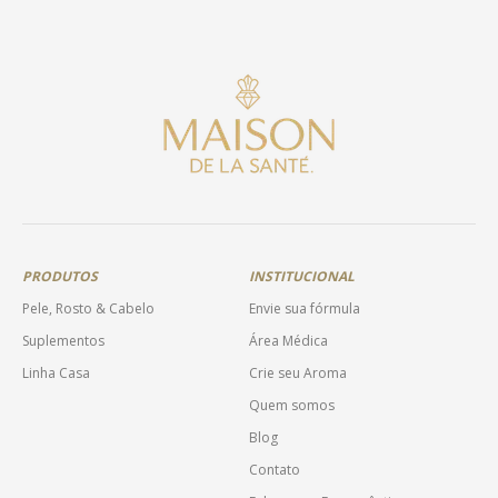
tem
várias
variantes.
As
opções
podem
ser
escolhidas
na
página
do
produto
PRODUTOS
INSTITUCIONAL
Pele, Rosto & Cabelo
Envie sua fórmula
Suplementos
Área Médica
Linha Casa
Crie seu Aroma
Quem somos
Blog
Contato